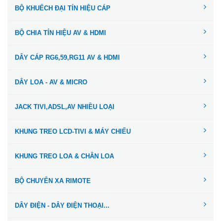
BỘ KHUẾCH ĐẠI TÍN HIỆU CÁP
BỘ CHIA TÍN HIỆU AV & HDMI
DÂY CÁP RG6,59,RG11 AV & HDMI
DÂY LOA - AV & MICRO
JACK TIVI,ADSL,AV NHIỀU LOẠI
KHUNG TREO LCD-TIVI & MÁY CHIẾU
KHUNG TREO LOA & CHÂN LOA
BỘ CHUYỂN XA RIMOTE
DÂY ĐIỆN - DÂY ĐIỆN THOẠI...