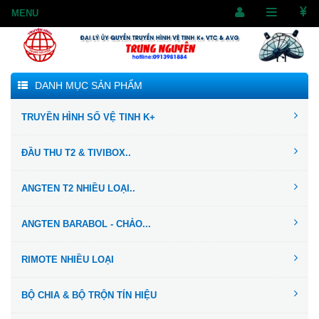
DANH MỤC SẢN PHẨM
TRUYỀN HÌNH SỐ VỆ TINH K+
ĐẦU THU T2 & TIVIBOX..
ANGTEN T2 NHIỀU LOẠI..
ANGTEN BARABOL - CHẢO...
RIMOTE NHIỀU LOẠI
BỘ CHIA & BỘ TRỘN TÍN HIỆU