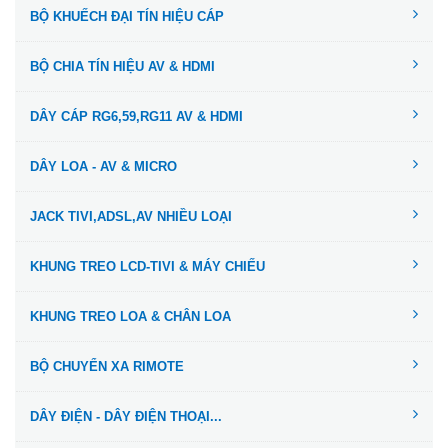
BỘ KHUẾCH ĐẠI TÍN HIỆU CÁP
BỘ CHIA TÍN HIỆU AV & HDMI
DÂY CÁP RG6,59,RG11 AV & HDMI
DÂY LOA - AV & MICRO
JACK TIVI,ADSL,AV NHIỀU LOẠI
KHUNG TREO LCD-TIVI & MÁY CHIẾU
KHUNG TREO LOA & CHÂN LOA
BỘ CHUYỂN XA RIMOTE
DÂY ĐIỆN - DÂY ĐIỆN THOẠI...