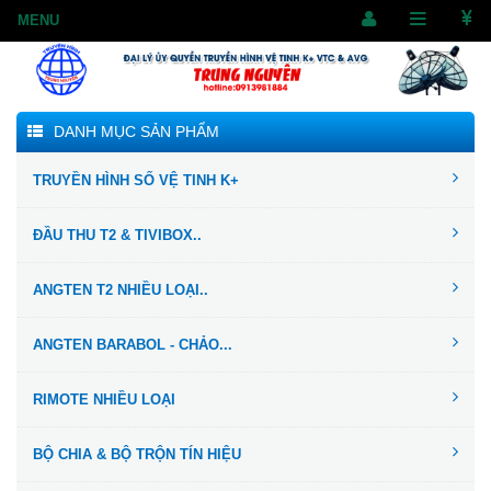
DANH MỤC SẢN PHẨM
TRUYỀN HÌNH SỐ VỆ TINH K+
ĐẦU THU T2 & TIVIBOX..
ANGTEN T2 NHIỀU LOẠI..
ANGTEN BARABOL - CHẢO...
RIMOTE NHIỀU LOẠI
BỘ CHIA & BỘ TRỘN TÍN HIỆU