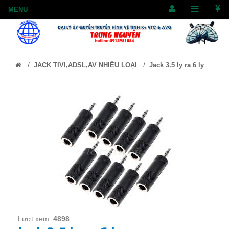
/
/
JACK TIVI,ADSL,AV NHIỀU LOẠI
Jack 3.5 ly ra 6 ly
Lượt xem:
4898