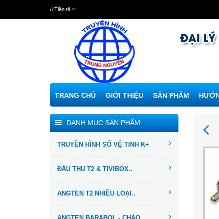
đ
Tiền tệ
TRANG CHỦ
GIỚI THIỆU
SẢN PHẨM
HƯỚN
DANH MỤC SẢN PHẨM
TRUYỀN HÌNH SỐ VỆ TINH K+
ĐẦU THU T2 & TIVIBOX..
ANGTEN T2 NHIỀU LOẠI..
ANGTEN BARABOL - CHẢO...