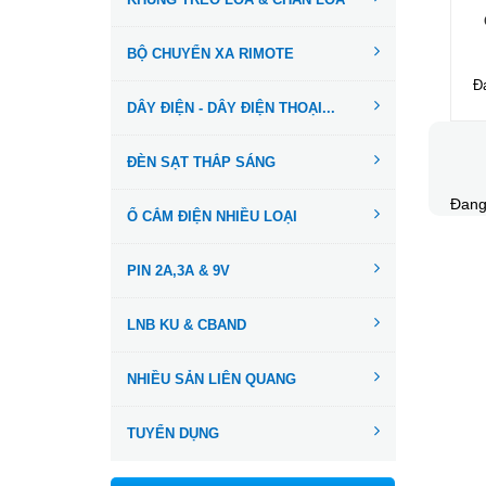
BỘ CHUYỂN XA RIMOTE
Đ
DÂY ĐIỆN - DÂY ĐIỆN THOẠI...
ĐÈN SẠT THẮP SÁNG
Đang
Ổ CẮM ĐIỆN NHIỀU LOẠI
PIN 2A,3A & 9V
LNB KU & CBAND
NHIỀU SẢN LIÊN QUANG
TUYỂN DỤNG