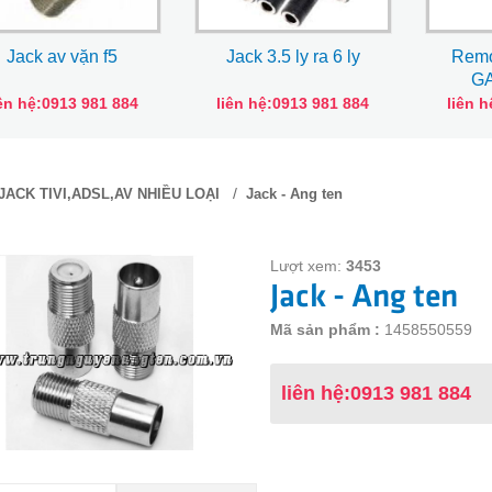
Jack av vặn f5
Jack 3.5 ly ra 6 ly
Remo
G
iên hệ:0913 981 884
liên hệ:0913 981 884
liên 
/
JACK TIVI,ADSL,AV NHIỀU LOẠI
Jack - Ang ten
Lượt xem:
3453
Jack - Ang ten
Mã sản phẩm :
1458550559
liên hệ:0913 981 884