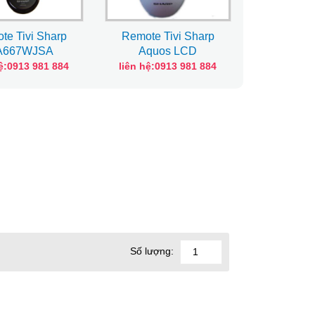
te Tivi Sharp
Remote Tivi Sharp
Remote T
A667WJSA
Aquos LCD
GA52
hệ:0913 981 884
liên hệ:0913 981 884
liên hệ:0
Số lượng: