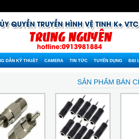
G DẪN KỸ THUẬT
CAMERA
TIN TỨC
TUYỂN DỤNG
ĐẠI 
SẢN PHẨM BÁN 