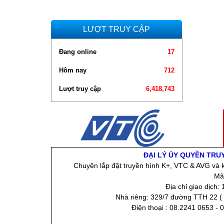
LƯỢT TRUY CẬP
Đang online
17
Hôm nay
712
Lượt truy cập
6,418,743
ĐẠI LÝ ỦY QUYỀN TRU
Chuyên lắp đặt truyền hình K+, VTC & AVG và k
Mã
Địa chỉ giao dịch
Nhà riêng: 329/7 đường TTH 22 ( 
Điện thoại : 08.2241 0653 - 