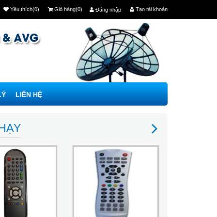
Yêu thích(0)
Giỏ hàng(0)
Tạo tài khoản
Đăng nhập
LÝ
LIÊN HỆ
CHẠY