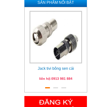
SẢN PHẨM NỔI BẬT
Jack tivi bông sen cái
Remot
liên hệ:0913 981 884
Giá