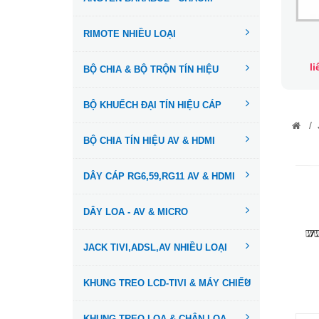
RIMOTE NHIỀU LOẠI
l
BỘ CHIA & BỘ TRỘN TÍN HIỆU
BỘ KHUẾCH ĐẠI TÍN HIỆU CÁP
/
BỘ CHIA TÍN HIỆU AV & HDMI
DÂY CÁP RG6,59,RG11 AV & HDMI
DÂY LOA - AV & MICRO
JACK TIVI,ADSL,AV NHIỀU LOẠI
KHUNG TREO LCD-TIVI & MÁY CHIẾU
KHUNG TREO LOA & CHÂN LOA