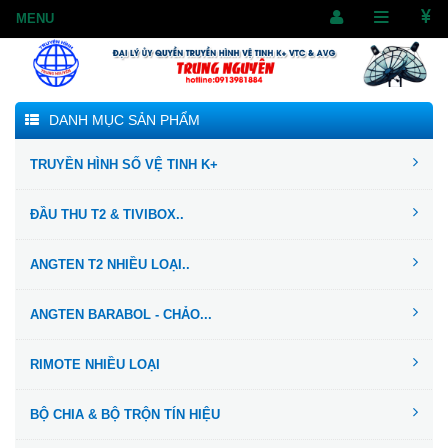
DANH MỤC SẢN PHẨM
TRUYỀN HÌNH SỐ VỆ TINH K+
ĐẦU THU T2 & TIVIBOX..
ANGTEN T2 NHIỀU LOẠI..
ANGTEN BARABOL - CHẢO...
RIMOTE NHIỀU LOẠI
BỘ CHIA & BỘ TRỘN TÍN HIỆU