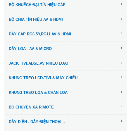
BỘ KHUẾCH ĐẠI TÍN HIỆU CÁP
BỘ CHIA TÍN HIỆU AV & HDMI
DÂY CÁP RG6,59,RG11 AV & HDMI
DÂY LOA - AV & MICRO
JACK TIVI,ADSL,AV NHIỀU LOẠI
KHUNG TREO LCD-TIVI & MÁY CHIẾU
KHUNG TREO LOA & CHÂN LOA
BỘ CHUYỂN XA RIMOTE
DÂY ĐIỆN - DÂY ĐIỆN THOẠI...